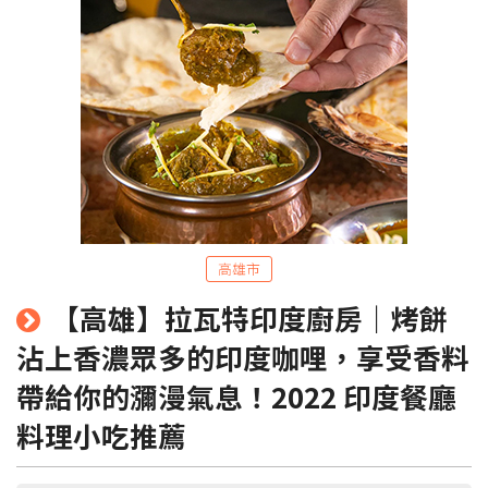
粉絲團
Line@
IG
高雄市
【高雄】拉瓦特印度廚房｜烤餅
沾上香濃眾多的印度咖哩，享受香料
帶給你的瀰漫氣息！2022 印度餐廳
料理小吃推薦