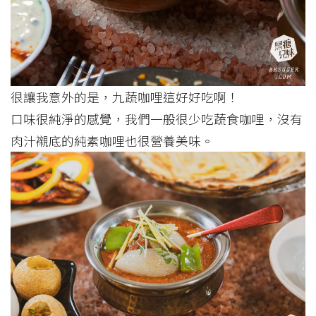
很讓我意外的是，九蔬咖哩這好好吃啊！
口味很純淨的感覺，我們一般很少吃蔬食咖哩，沒有
肉汁襯底的純素咖哩也很營養美味。