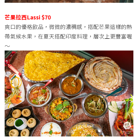
芒果拉西Lassi $70
爽口的優格飲品，微微的濃稠感，搭配芒果這樣的熱
帶氣候水果，在夏天搭配印度料理，層次上更豐富喔
～