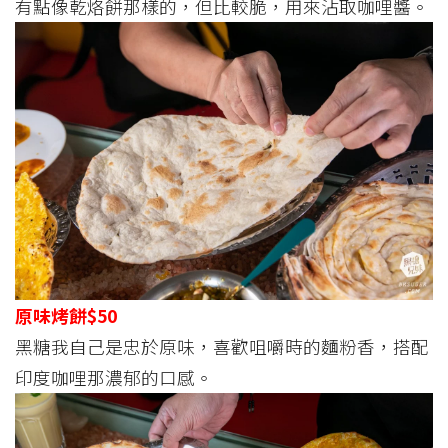
有點像乾烙餅那樣的，但比較脆，用來沾取咖哩醬。
原味烤餅$50
黑糖我自己是忠於原味，喜歡咀嚼時的麵粉香，搭配
印度咖哩那濃郁的口感。