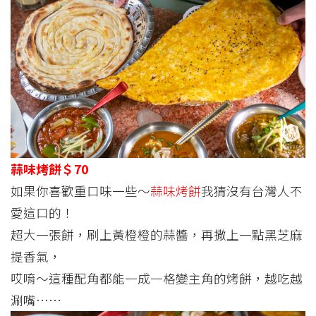
蒜味烤餅＄70
如果你喜歡重口味一些～
蒜味烤餅
我猜沒有台灣人不
愛這口的！
超大一張餅，刷上黃橙橙的蒜醬，再撒上一點黑芝麻
提香氣，
哎唷～這種配角都能一成一格變主角的烤餅，越吃越
涮嘴……