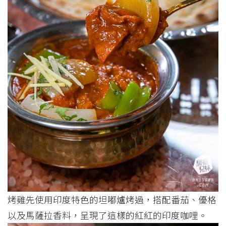
烤雞先使用印度特色的坦嘟爐烤過，搭配番茄、優格
以及馬薩拉香料，呈現了這樣的紅紅的印度咖哩。