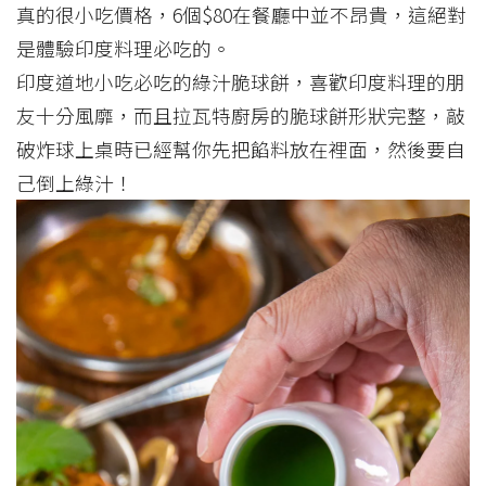
真的很小吃價格，6個$80在餐廳中並不昂貴，這絕對
是體驗印度料理必吃的。
印度道地小吃必吃的綠汁脆球餅，喜歡印度料理的朋
友十分風靡，而且拉瓦特廚房的脆球餅形狀完整，敲
破炸球上桌時已經幫你先把餡料放在裡面，然後要自
己倒上綠汁！