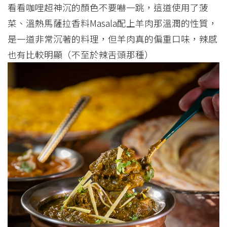
看看咖哩超神沉的顏色不要嚇一跳，這道使用了菠
菜、溫熱馬薩拉香料Masala配上羊肉那溫潤的性質，
是一道非常沉著的料理，但羊肉真的偏重口味，辣感
也有比較明顯（不至於辣舌頭那種）