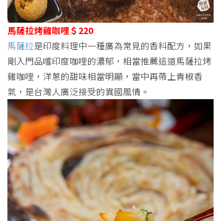
馬薩拉烤雞咖哩＄220
馬薩拉
是印度料理中一種廣為常見的香料配方，如果
剛入門品嚐印度咖哩的濃郁，相當推薦這道馬薩拉烤
雞咖哩，洋蔥的甜味相當明顯，當中再帶上青椒香
氣，是台灣人廣泛接受的異國風情。