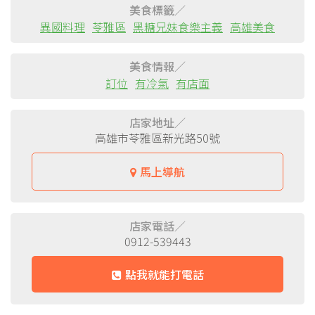
美食標籤／
異國料理
苓雅區
黑糖兄妹食樂主義
高雄美食
美食情報／
訂位
有冷氣
有店面
店家地址／
高雄市苓雅區新光路50號
馬上導航
店家電話／
0912-539443
點我就能打電話