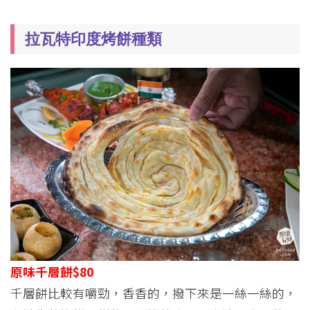
拉瓦特印度烤餅種類
原味千層餅$80
千層餅比較有嚼勁，香香的，撥下來是一絲一絲的，