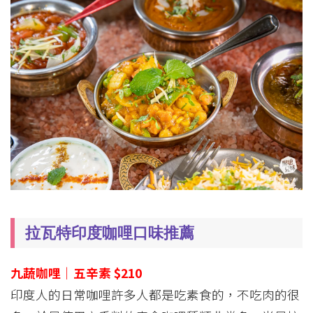
拉瓦特印度咖哩口味推薦
九蔬咖哩｜五辛素 $210
印度人的日常咖哩許多人都是吃素食的，不吃肉的很