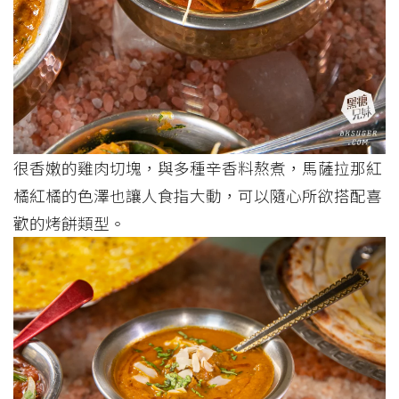
很香嫩的雞肉切塊，與多種辛香料熬煮，馬薩拉那紅
橘紅橘的色澤也讓人食指大動，可以隨心所欲搭配喜
歡的烤餅類型。