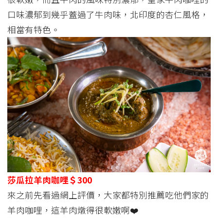
口味濃郁到幾乎蓋過了牛肉味，北印度的杏仁風格，
相當有特色。
莎瓜拉羊肉咖哩＄300
來之前先看過網上評價，大家都特別推薦吃他們家的
羊肉咖哩，這羊肉燉得很軟嫩啊❤️