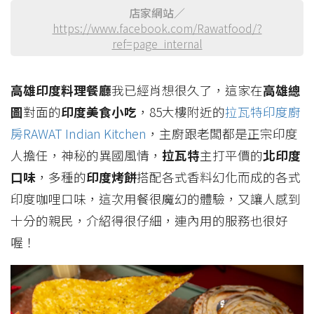
店家網站／
https://www.facebook.com/Rawatfood/?
ref=page_internal
高雄印度料理餐廳
我已經肖想很久了，這家在
高雄總
圖
對面的
印度美食小吃
，85大樓附近的
拉瓦特印度廚
房RAWAT Indian Kitchen
，主廚跟老闆都是正宗印度
人擔任，神秘的異國風情，
拉瓦特
主打平價的
北印度
口味
，多種的
印度烤餅
搭配各式香料幻化而成的各式
印度咖哩口味，這次用餐很魔幻的體驗，又讓人感到
十分的親民，介紹得很仔細，連內用的服務也很好
喔！