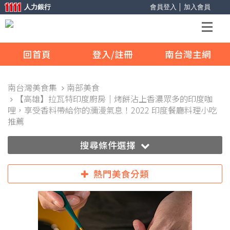
人力銀行
會員登入
│
加入會員
回首頁
登入/註冊
南台灣主網
南台灣美食集
南部美食
【高雄】拉瓦特印度廚房｜烤餅沾上香濃眾多的印度咖
哩，享受香料帶給你的瀰漫氣息！2022 印度餐廳料理小吃
推薦
搜尋條件選擇
熱門美食分類