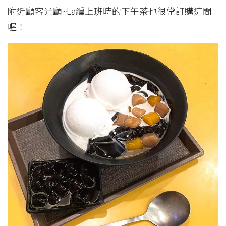
附近顧客光顧~La編上班時的下午茶也很常訂購這間
喔！