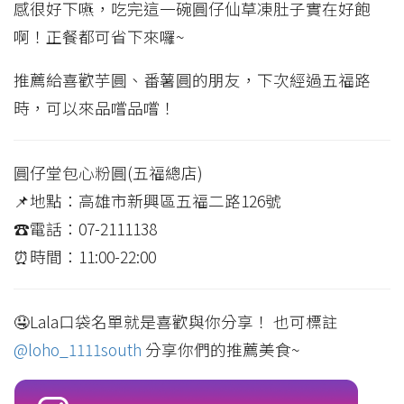
感很好下嚥，吃完這一碗圓仔仙草凍肚子實在好飽
啊！正餐都可省下來囉~
推薦給喜歡芋圓、番薯圓的朋友，下次經過五福路
時，可以來品嚐品嚐！
圓仔堂包心粉圓(五福總店)
📌地點：高雄市新興區五福二路126號
☎️電話：07-2111138
⏰時間：11:00-22:00
🤤Lala口袋名單就是喜歡與你分享！ 也可標註
@loho_1111south
分享你們的推薦美食~