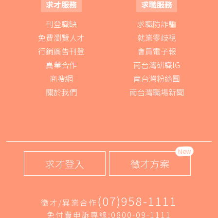
求才服務
求職服務
刊登職缺
求職防詐騙
免費瀏覽人才
就業零歧視
行銷廣告刊登
會員電子報
異業合作
南台灣研職IG
商搜網
南台灣粉絲團
關於我們
南台灣職場新聞
New
求才登入
徵才方案
(07)958-1111
徵才/異業合作
免付費申訴專線:0800-09-1111