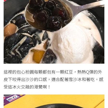
這裡的包心粉圓每顆都包有一顆紅豆，熱熱Q彈的外
皮下咬得出沙沙的口感，適合配著雪沙冰和著吃，感
受這冰火交融的港覺啊！