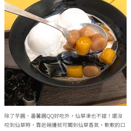
除了芋圓、番薯圓QQ好吃外，仙草凍也不錯！還沒
咬到仙草時，靠近碗邊就可聞到仙草香氣，軟軟的口