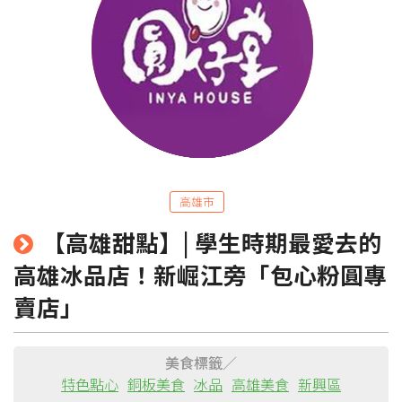
粉絲團
Line@
IG
高雄市
【高雄甜點】| 學生時期最愛去的
高雄冰品店！新崛江旁「包心粉圓專
賣店」
美食標籤／
特色點心
銅板美食
冰品
高雄美食
新興區