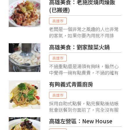
高雄美食：老施炭燒肉燥飯
(已搬遷)
高雄市
老闆是一個非常之風趣的人也非常
的客氣，如果你要內用就不用排
隊，要不然你就會見到長長的排隊
高雄美食：劉家酸菜火鍋
人潮，是說我們今天剛好是下雨天
來用餐，所以說自然就不會熱。
高雄市
不過重點還是湯頭有夠味，雖然心
中覺得一碗有點貴貴，不過的確有
冠軍的價值，至少紅燒該有的味道
有夠義式青醬廚房
都有夠味，你問我紅燒是什麼味
道？對我而言就是醬油的味道夠、
高雄市
但是不死鹹！帶有點些微辣度的FU
採用自助式點餐，點完餐點後結帳
就會送餐到你面前了，完全沒有服
務費，他們家的餐點我個人覺得種
高雄左營區：New House
類算齊全，以義大利麵來說，普遍
的紅醬、白醬都有，他們家特推的