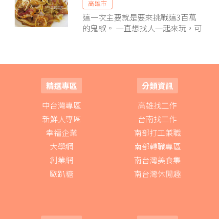
高雄市
就是青醬，以及老醋口味。
這一次主要就是要來挑戰這3百萬
的鬼椒。 一直想找人一起來玩，可
惜身邊就沒啥人愛吃辣的，自己一
個人挑戰有點怪 >"<
精選專區
分類資訊
中台灣專區
高雄找工作
新鮮人專區
台南找工作
幸福企業
南部打工兼職
大學網
南部轉職專區
創業網
南台灣美食集
歐趴糖
南台灣休閒趣