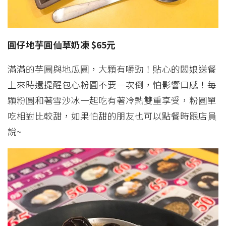
圓仔地芋圓仙草奶凍 $65元
滿滿的芋圓與地瓜圓，大顆有嚼勁！貼心的闆娘送餐
上來時還提醒包心粉圓不要一次倒，怕影響口感！每
顆粉圓和著雪沙冰一起吃有著冷熱雙重享受，粉圓單
吃相對比較甜，如果怕甜的朋友也可以點餐時跟店員
說~