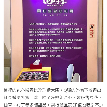
這裡的包心粉圓比珍珠還大顆，Q彈的外表下咬得出
紅豆微硬扎實口感！除了冷熱組合外，還販售豆花、
仙草、布丁等多樣甜品，銅板價且高CP值也吸引不少