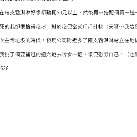
在每支霜淇淋好像都動輒50元以上，然後再來搭配個買一送
死的我卻很捨得吃冰，對於吃便當就斤斤計較（天啊～我這
次在倒垃圾的時候，發現公司附近多了兩支霜淇淋站立在地
我挑了個要補班的週六跑去啃食一翻，順便慰勞自己。（也