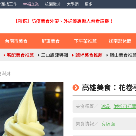
分類找工作
幸福企業
校園徵才
大學網
更多
【精選】防疫美食外帶、外送優惠懶人包看這邊！
台南市美食
屏東美食
下午茶推薦
找南部休閒
宅配美食推薦
三山旗津特輯
鹽埕美食推薦
鳳山美食推
霜淇淋
高雄美食：花卷
美食標籤／
冰品
附近可抓
美食情報／
有店面