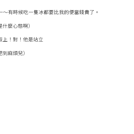
一～有時候吃一隻冰都要比我的便當錢貴了。
是什麼心態啊）
板上！對！他是站立
肥到麻煩兒）