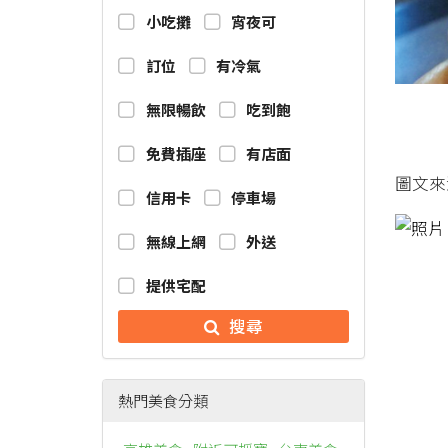
小吃攤
宵夜可
訂位
有冷氣
無限暢飲
吃到飽
免費插座
有店面
圖文來
信用卡
停車場
無線上網
外送
提供宅配
搜尋
熱門美食分類