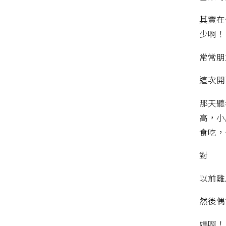
其實在
少啊！
常常朋
這次開
那天聽
高，小
食吃，
對
以前雞
然後偶
媽啊！