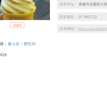
店家地址／
高雄市左營區文府
店家電話／
07-3457722
高雄市
店家網站／
http://goo.gl/GQ
源：
黃尖尼。肥吃吃