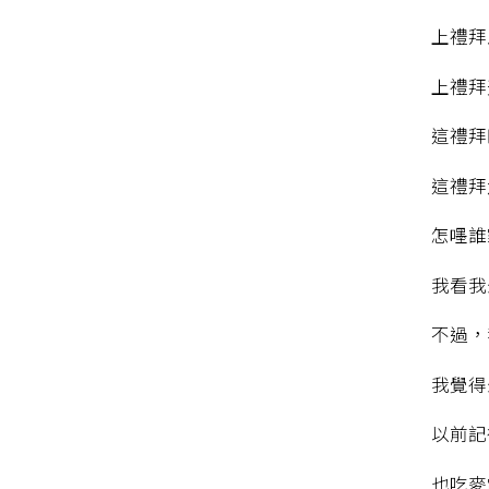
上禮拜
上禮拜
這禮拜
這禮拜
怎嚜誰
我看我
不過，
我覺得
以前記
也吃麥