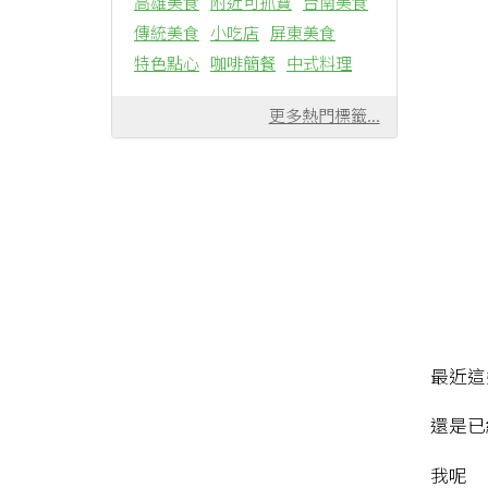
高雄美食
附近可抓寶
台南美食
傳統美食
小吃店
屏東美食
特色點心
咖啡簡餐
中式料理
更多熱門標籤...
最近這
還是已
我呢