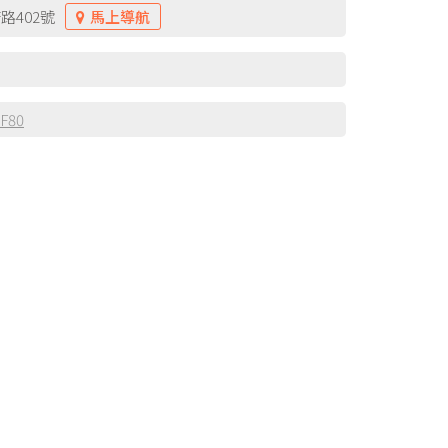
路402號
馬上導航
rF80