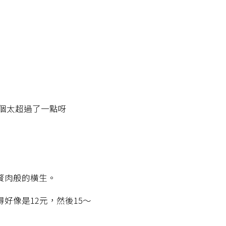
長個太超過了一點呀
贅肉般的橫生。
好像是12元，然後15～