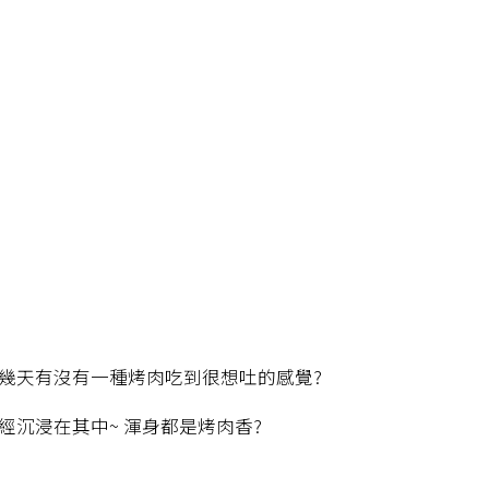
幾天有沒有一種烤肉吃到很想吐的感覺?
經沉浸在其中~ 渾身都是烤肉香?