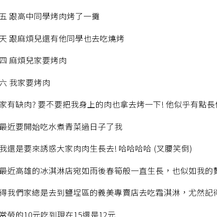
五 跟高中同學烤肉烤了一攤
天 跟麻煩兒還有他同學也去吃燒烤
四 麻煩兒家要烤肉
六 我家要烤肉
家有缺肉? 要不要把我身上的肉也拿去烤一下! 他似乎有點
最近要開始吃水煮青菜過日子了我
我還是要來誘惑大家肉肉生長去! 哈哈哈哈 (叉腰笑倒)
最近高雄的冰淇淋店宛如雨後春筍般一直生長，也似如我的
得我們家總是去到鹽埕區的義美專賣店去吃霜淇淋，尤然記得
當勞的10元吃到現在15還是12元