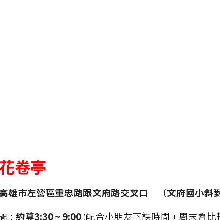
花卷亭
高雄市左營區重忠路跟文府路交叉口 （文府國小斜
約莫3:30 ~ 9:00
(配合小朋友下課時間 + 周末會比
間：