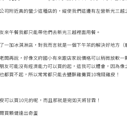
公司附近真的蠻少這種店的，縱使我們這邊有左營新光三越
友來午餐我都只能帶他們去新光三越裡面用餐。
了一加冰淇淋店，對我而言就是一個下午茶的解決好地方（
老闆再說，好像文府國小有來跟店家說價格可以稍微放軟一
朋友可能沒有經濟能力可以買的起，這我可以體會，因為像
也都買不起，所以常常都只能去鹽酥雞攤買10塊錢雞皮！
皮可以買10元的呢，而且那就是宛如天將甘霖！
爾買顆健達出奇蛋