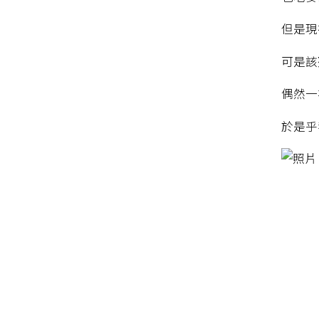
但是現
可是該
偶然一
於是乎