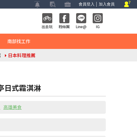
會員登入
│
加入會員
出去玩
粉絲團
Line@
IG
南部找工作
薦
日本料理推薦
亭日式霜淇淋
寶
高雄美食